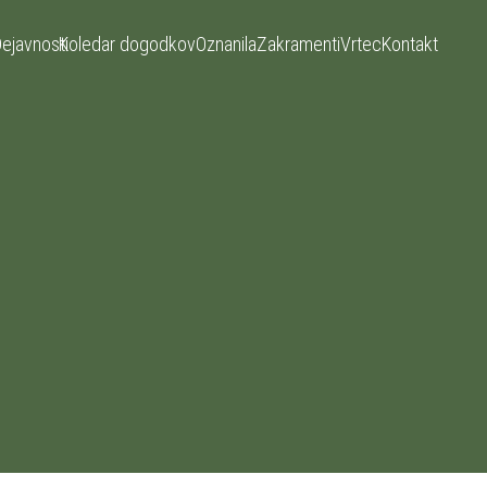
ejavnosti
Koledar dogodkov
Oznanila
Zakramenti
Vrtec
Kontakt