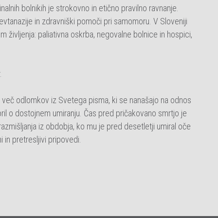
alnih bolnikih je strokovno in etično pravilno ravnanje.
 evtanazije in zdravniški pomoči pri samomoru. V Sloveniji
vljenja: paliativna oskrba, negovalne bolnice in hospici,
.
žil več odlomkov iz Svetega pisma, ki se nanašajo na odnos
il o dostojnem umiranju. Čas pred pričakovano smrtjo je
azmišljanja iz obdobja, ko mu je pred desetletji umiral oče
 in pretresljivi pripovedi.