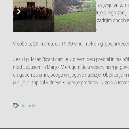
Opustitev neutemeljenega intenzivnega zdravljenja pri termin
Slovenske zdravniške organizacije nasprotujejo legalizaciji
zanemarjamo druga vprašanja povezana z zadnjim obdobjem ži
zakon o dolgotrajni oskrbi, pomoč na domu.
V soboto, 25. marca, ob 19.30 smo imeli drugi postni večer
Jezuit p. Milan Bizant nam je v prvem delu prebral in razlo
med Jezusom in Marijo. V drugem delu večera nam je govor
dragocen za umirajočega in njegove najbližje. Občutenja in r
in si jih je zapisal v dnevnik, nam je predstavil v zelo čustveni
Dogodki