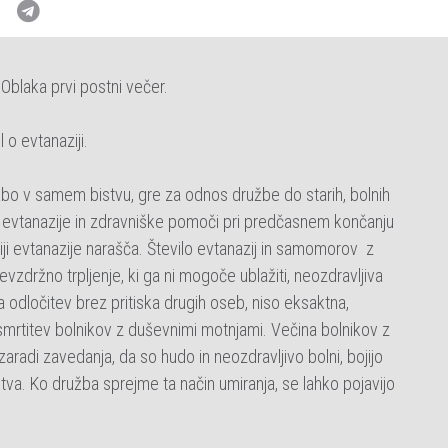
Oblaka prvi postni večer.
 o evtanaziji.
užbo v samem bistvu, gre za odnos družbe do starih, bolnih
iji evtanazije in zdravniške pomoči pri predčasnem končanju
iji evtanazije narašča. Število evtanazij in samomorov z
vzdržno trpljenje, ki ga ni mogoče ublažiti, neozdravljiva
 odločitev brez pritiska drugih oseb, niso eksaktna,
e usmrtitev bolnikov z duševnimi motnjami. Večina bolnikov z
aradi zavedanja, da so hudo in neozdravljivo bolni, bojijo
tva. Ko družba sprejme ta način umiranja, se lahko pojavijo