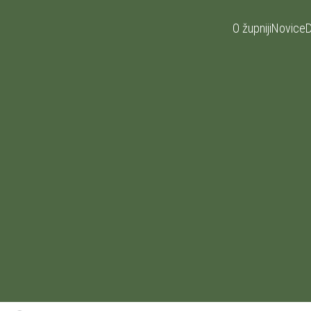
O župniji
Novice
D