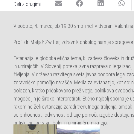
Deli z drugimi:
V soboto, 4. marca, ob 19.30 smo imeli v dvorani Valentina 
Prof. dr. Matjaž Zwitter, zdravnik onkolog nam je spregovoril
Evtanazija je globoka etična tema, ki zadeva človeka in dr
in umirajočih. V Sloveniji poteka javna razprava o legalizac
življenja. V državah razvitega sveta javna podpora legalizac
zdravniško pomočjo narašča. Merila za evtanazijo, kot so: ne
bolezen, kratko pričakovano preživetje, bolnikova svobodna
mogoče jih je široko interpretirati. Etično najbolj sporna j
rakom ne želi evtanazije zaradi trenutnega trpljenja, ampak z
se prihodnosti, odvisnosti od tuje pomoči, izgube dostojans
pritiski, naj se stari, bolni in umirajoči umaknejo.