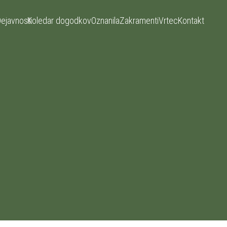
ejavnosti
Koledar dogodkov
Oznanila
Zakramenti
Vrtec
Kontakt