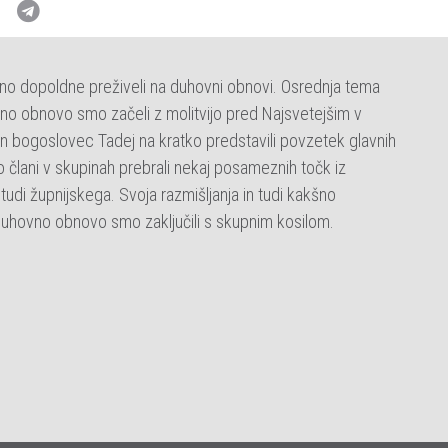
no dopoldne preživeli na duhovni obnovi. Osrednja tema
no obnovo smo začeli z molitvijo pred Najsvetejšim v
in bogoslovec Tadej na kratko predstavili povzetek glavnih
lani v skupinah prebrali nekaj posameznih točk iz
tudi župnijskega. Svoja razmišljanja in tudi kakšno
Duhovno obnovo smo zaključili s skupnim kosilom.