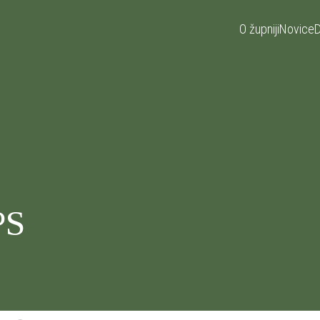
O župniji
Novice
D
PS