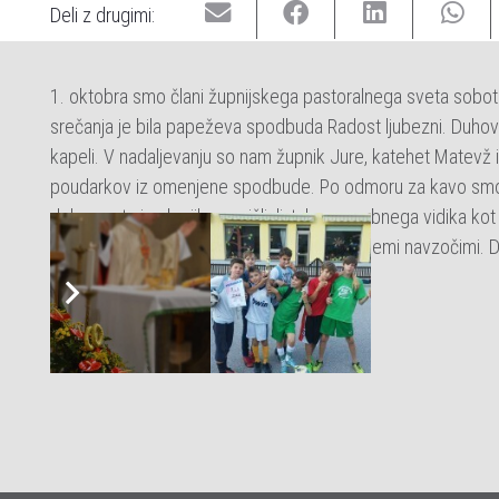
Deli z drugimi:
1. oktobra smo člani župnijskega pastoralnega sveta sobot
srečanja je bila papeževa spodbuda Radost ljubezni. Duhov
kapeli. V nadaljevanju so nam župnik Jure, katehet Matevž 
poudarkov iz omenjene spodbude. Po odmoru za kavo smo č
dokumenta in ob njih razmišljali, tako z osebnega vidika kot 
ugotovitev so skupine na koncu delile z vsemi navzočimi. 
Dogodki