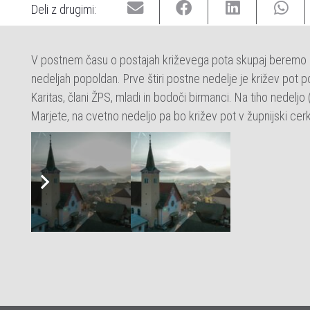
Deli z drugimi:
V postnem času o postajah križevega pota skupaj beremo i
nedeljah popoldan. Prve štiri postne nedelje je križev pot 
Karitas, člani ŽPS, mladi in bodoči birmanci. Na tiho nedeljo 
Marjete, na cvetno nedeljo pa bo križev pot v župnijski cerk
Dogodki