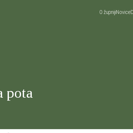
O župniji
Novice
D
a pota