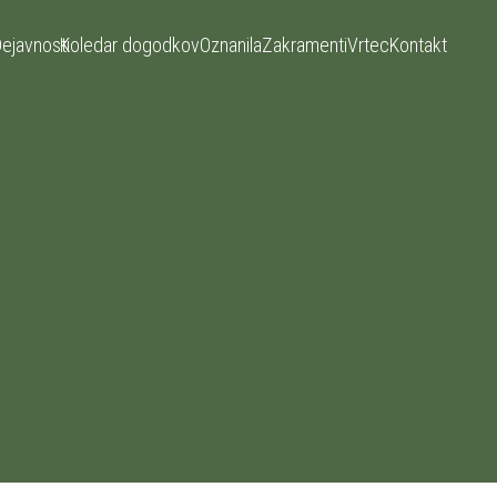
ejavnosti
Koledar dogodkov
Oznanila
Zakramenti
Vrtec
Kontakt