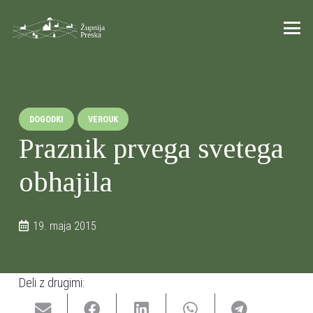
DOGODKI
VEROUK
Praznik prvega svetega
obhajila
19. maja 2015
Deli z drugimi: