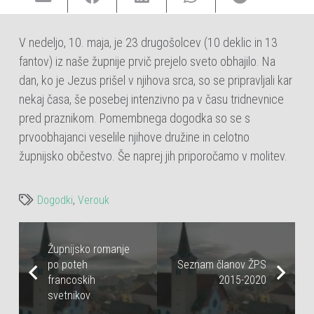
V nedeljo, 10. maja, je 23 drugošolcev (10 deklic in 13
fantov) iz naše župnije prvič prejelo sveto obhajilo. Na
dan, ko je Jezus prišel v njihova srca, so se pripravljali kar
nekaj časa, še posebej intenzivno pa v času tridnevnice
pred praznikom. Pomembnega dogodka so se s
prvoobhajanci veselile njihove družine in celotno
župnijsko občestvo. Še naprej jih priporočamo v molitev.
Dogodki
,
Verouk
Župnijsko romanje
po poteh
Seznam članov ŽPS
francoskih
2015-2020
svetnikov