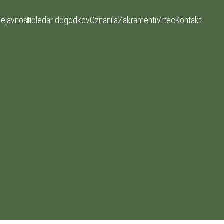
ejavnosti
Koledar dogodkov
Oznanila
Zakramenti
Vrtec
Kontakt