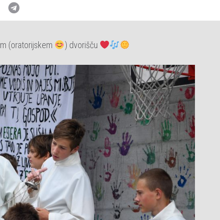
em (oratorijskem
) dvorišču