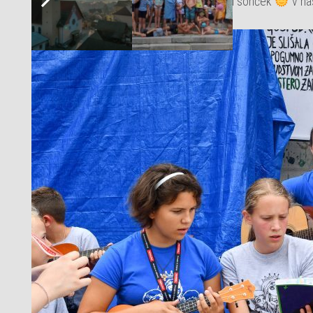
#1 S pesmijo, igro in molitvijo smo priklicali sonček
v na