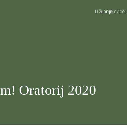
O župniji
Novice
D
m! Oratorij 2020