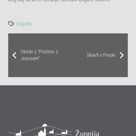
Dogodki
Utrinki s “Počitnic z
Skavti v Preski
Jezusom”