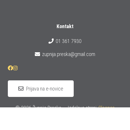
Kontakt
01 361 7930
zupnija.preska@gmail.com
Prijava na e-novice
© 2026 Župnija Preska
Izdelava strani:
Cleopas