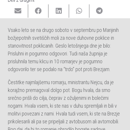
Vsako leto se na drugo soboto v septembru po Marijinih
božjepotnih svetiščih moli za nove duhovne poklice in
stanovitnost poklicanih. Geslo letošnjega dne je bilo:
Prisluhni in pogumno odgovori. Tudi naša župnija je
prisluhnila temu klicu in 10 romarjev je pogumno
odgovorilo ter se podalo na “trdo” pot proti Brezjam.
Čestitke najmlajšemu romarju, ministrantu Nejcu, da je
korajžno premagoval dolgo pot. Bogu hvala, da smo
srečno prišli do cilja, čeprav z ožuljenimi in bolečimi
nogami. Hvala vsem, ki ste nas v duhu spremljali in bili v
molitvi povezani z nami. Hvala tudi vsem, ki ste na Brezje
prikolesarili ali pa se pripeljali z avtobusom ali avtomobili.
Bog daj, da bi to romanje obrodilo bogate sadove.