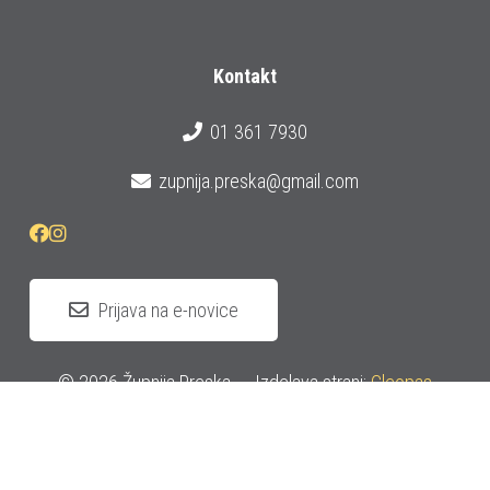
Kontakt
01 361 7930
zupnija.preska@gmail.com
Prijava na e-novice
© 2026 Župnija Preska
Izdelava strani:
Cleopas