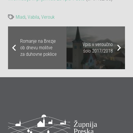
Mladi
,
Vabila
,
Verouk
Romanje na Brezje
Vpis v veroučno
ob dnevu molitve
šolo 2017/2018
za duhovne poklice