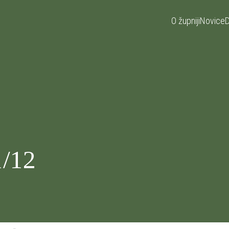
O župniji
Novice
D
1/12