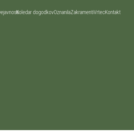
ejavnosti
Koledar dogodkov
Oznanila
Zakramenti
Vrtec
Kontakt