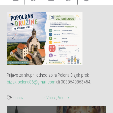
Prijave za skupni odhod zbira Polona Bizjak prek
bizjak.polona86@gmail.com
ali 0038640863454.
Duhovne spodbude
,
Vabila
,
Verouk