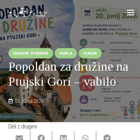
DUHOVNE SPODBUDE
VABILA
VEROUK
Popoldan za družine na
Ptujski Gori – vabilo
15. junija 2026
Deli z drugimi: