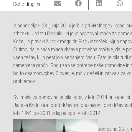
Deli z drugimi:
V ponedeljek, 23. junija 2014 je bila pri »Hafnerjevi kapelici
arhitektu Jožetu Plečniku, ki jo je načrtoval, maša za domov
Koželj in pirniški župnik msgr. dr. Blaž Jezeršek. Kljub 
Čutimo, da je naša mlada država potrebna molitve, da je pot
vseh težav, ki jo pestijo v sedanjem času. Zato je bila tudi
namenjena prošnji Bogu za vse potrebe naše domovine in tudi
bo to osamosvojitev Slovenije, mir v deželi in zahvala za vse
problemov.
Sv. maša za domovino je bila letos, v letu 2014 pri kapelici
Janeza Krstnika in pred državnim praznikom, dan državnos
leta 1991 do 2001 zdaj pa spet v letu 2014.
Posebej slovesna je bila prva sv. maša za domovino 23. junija