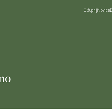
O župniji
Novice
D
no