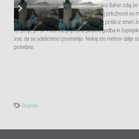
duhovnikov. To so bili: preški župnik Zdravko Bahor zdaj že 
Alojz Zaplotnik, Slavko Kimovec in …. Ob tej priložnosti so m
Mariji Pomočnici. Procesija z nadškofom je prišla iz smeri 
ter petje pri sv. maši sta pripravila pihalna godba in župnijs
vse, da se udeleženci poveselijo. Nekaj sto metrov dalje od
potrebno.
Dogodki