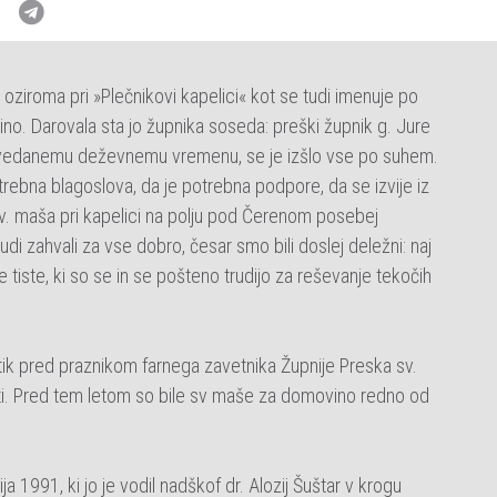
« oziroma pri »Plečnikovi kapelici« kot se tudi imenuje po
ino. Darovala sta jo župnika soseda: preški župnik g. Jure
napovedanemu deževnemu vremenu, se je izšlo vse po suhem.
rebna blagoslova, da je potrebna podpore, da se izvije iz
 sv. maša pri kapelici na polju pod Čerenom posebej
 zahvali za vse dobro, česar smo bili doslej deležni: naj
 tiste, ki so se in se pošteno trudijo za reševanje tekočih
 tik pred praznikom farnega zavetnika Župnije Preska sv.
ti. Pred tem letom so bile sv maše za domovino redno od
 1991, ki jo je vodil nadškof dr. Alozij Šuštar v krogu