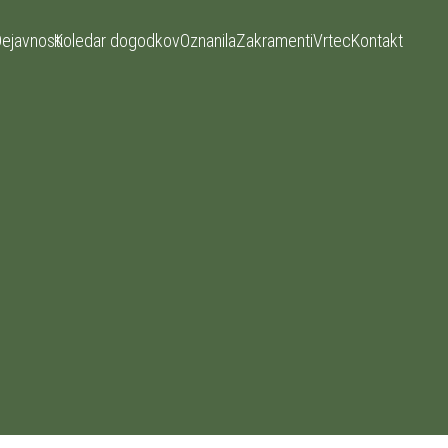
ejavnosti
Koledar dogodkov
Oznanila
Zakramenti
Vrtec
Kontakt