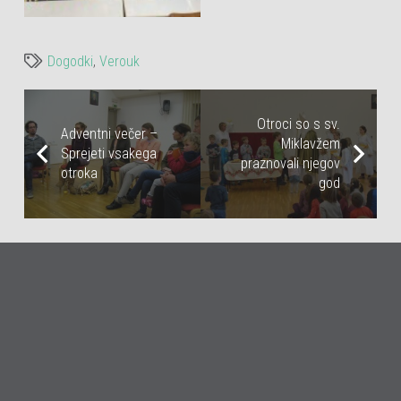
Dogodki
,
Verouk
Otroci so s sv.
Adventni večer –
Miklavžem
Sprejeti vsakega
praznovali njegov
otroka
god