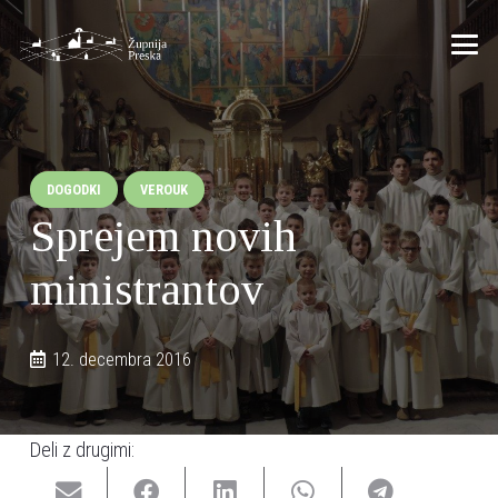
DOGODKI
VEROUK
Sprejem novih
ministrantov
12. decembra 2016
Deli z drugimi: