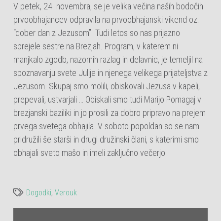
V petek, 24. novembra, se je velika večina naših bodočih
prvoobhajancev odpravila na prvoobhajanski vikend oz.
“dober dan z Jezusom”. Tudi letos so nas prijazno
sprejele sestre na Brezjah. Program, v katerem ni
manjkalo zgodb, nazornih razlag in delavnic, je temeljil na
spoznavanju svete Julije in njenega velikega prijateljstva z
Jezusom. Skupaj smo molili, obiskovali Jezusa v kapeli,
prepevali, ustvarjali … Obiskali smo tudi Marijo Pomagaj v
brezjanski baziliki in jo prosili za dobro pripravo na prejem
prvega svetega obhajila. V soboto popoldan so se nam
pridružili še starši in drugi družinski člani, s katerimi smo
obhajali sveto mašo in imeli zaključno večerjo.
Dogodki
,
Verouk