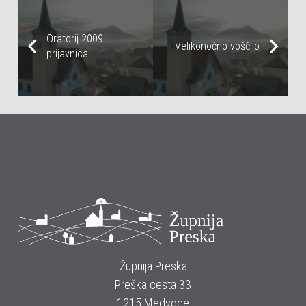
Oratorij 2009 –
Velikonočno voščilo
prijavnica
Župnija Preska
Preška cesta 33
1215 Medvode