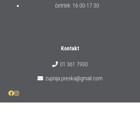
četrtek: 16.00-17.30
Kontakt
01 361 7930
zupnija.preska@gmail.com
Prijava na e-novice
© 2026 Župnija Preska
Izdelava strani:
Cleopas