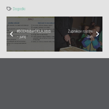
Dogodki
#BODIdoberDELAJdobro
Župnikov rojstni
– junij
dan