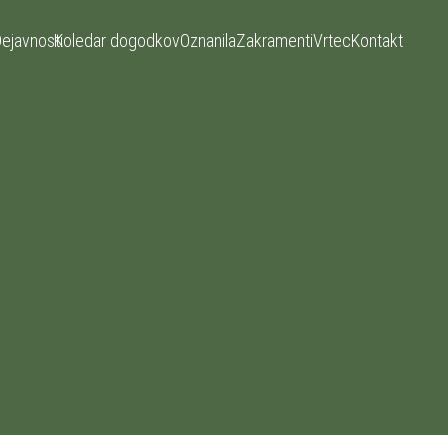
ejavnosti
Koledar dogodkov
Oznanila
Zakramenti
Vrtec
Kontakt