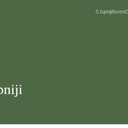
O župniji
Novice
D
niji