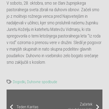
V soboto, 28. oktobra, smo se člani župnijskega
pastoralnega sveta zbrali na duhovni obnovi. Začeli smo
jo z molitvijo rožnega venca pred Najsvetejšim in
nadaljevali v učilnici, kjer smo prisluhnili našemu župniku
Juretu Koželju in katehetu Matevžu Vidmarju, ki sta
spregovorila o temi letošnjega pastoralnega leta “Iz roda
v rod” oziroma o prenosu vere v družini. Sledil je pogovor
v manjših skupinah in nato skupna podelitev glavnih
poudarkov. Duhovno in vsebinsko zelo bogato srečanje
smo zaključili s kosilom.
Dogodki
,
Duhovne spodbude
Začetek
Teden Karitas