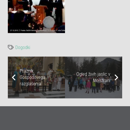
Dogodki
Praznik
Ogled živih jaslic v
Gospodovega
Mojstrani
razglašenja