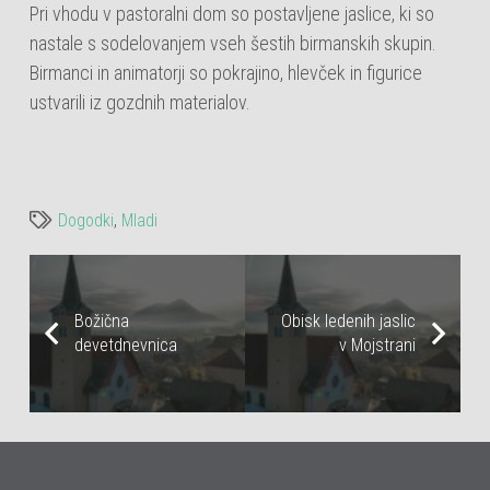
Pri vhodu v pastoralni dom so postavljene jaslice, ki so
nastale s sodelovanjem vseh šestih birmanskih skupin.
Birmanci in animatorji so pokrajino, hlevček in figurice
ustvarili iz gozdnih materialov.
Dogodki
,
Mladi
Božična
Obisk ledenih jaslic
devetdnevnica
v Mojstrani