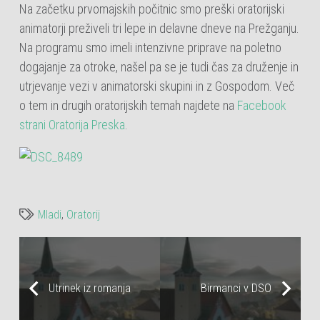
Na začetku prvomajskih počitnic smo preški oratorijski
animatorji preživeli tri lepe in delavne dneve na Prežganju.
Na programu smo imeli intenzivne priprave na poletno
dogajanje za otroke, našel pa se je tudi čas za druženje in
utrjevanje vezi v animatorski skupini in z Gospodom. Več
o tem in drugih oratorijskih temah najdete na
Facebook
strani Oratorija Preska
.
Mladi
,
Oratorij
Utrinek iz romanja
Birmanci v DSO