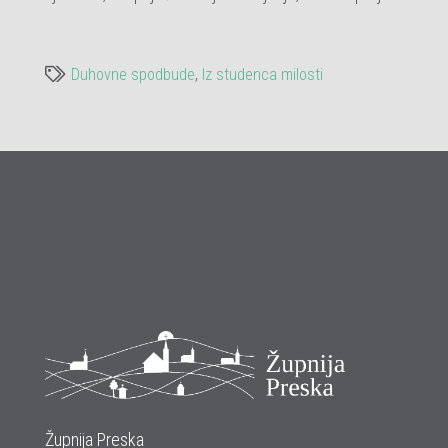
Duhovne spodbude
,
Iz studenca milosti
Župnija Preska