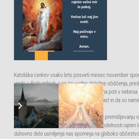
Katoliška cerkev vsako leto posveti mesec november spominu
umrle v Božji milosti, a so še vedno deležne očiščenja, pre
duše v vicah”, ker so v Božji milosti, varno na poti v neb
njihovem primeru pomeni, da so že Božja last in da so namen
To je sveti čas, ko smo verniki povabljeni k premišljevanju o
molitvami, žrtvami, odpustki in dejanji dobrodelnosti rajni
duhovno delo usmiljenja nas spominja na globoko občestvo, 