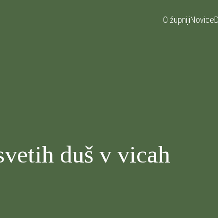
O župniji
Novice
D
vetih duš v vicah