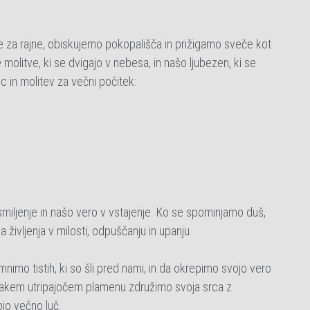
a rajne, obiskujemo pokopališča in prižigamo sveče kot
molitve, ki se dvigajo v nebesa, in našo ljubezen, ki se
c in molitev za večni počitek:
usmiljenje in našo vero v vstajenje. Ko se spominjamo duš,
 življenja v milosti, odpuščanju in upanju.
mo tistih, ki so šli pred nami, in da okrepimo svojo vero
​​vsakem utripajočem plamenu združimo svoja srca z
ojo večno luč.