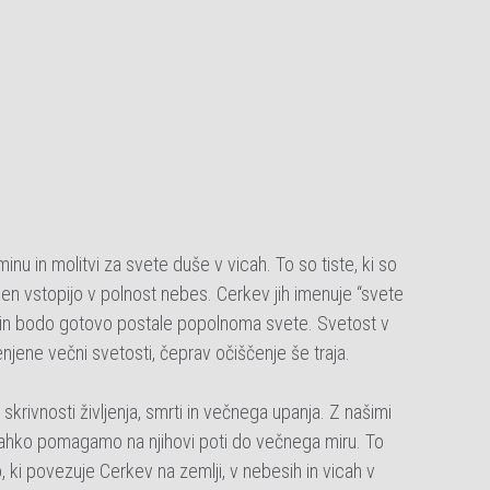
 in molitvi za svete duše v vicah. To so tiste, ki so
den vstopijo v polnost nebes. Cerkev jih imenuje “svete
esa in bodo gotovo postale popolnoma svete. Svetost v
jene večni svetosti, čeprav očiščenje še traja.
 skrivnosti življenja, smrti in večnega upanja. Z našimi
m lahko pomagamo na njihovi poti do večnega miru. To
ki povezuje Cerkev na zemlji, v nebesih in vicah v