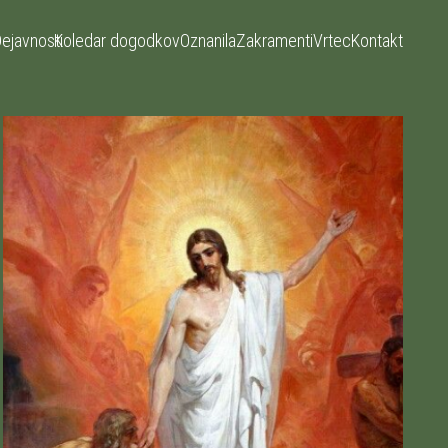
ejavnosti
Koledar dogodkov
Oznanila
Zakramenti
Vrtec
Kontakt