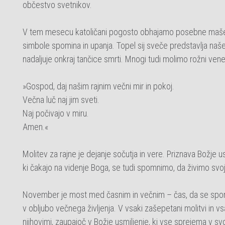
občestvo svetnikov.
V tem mesecu katoličani pogosto obhajamo posebne maše z
simbole spomina in upanja. Topel sij sveče predstavlja naše 
nadaljuje onkraj tančice smrti. Mnogi tudi molimo rožni vene
»Gospod, daj našim rajnim večni mir in pokoj.
Večna luč naj jim sveti.
Naj počivajo v miru.
Amen.«
Molitev za rajne je dejanje sočutja in vere. Priznava Božje 
ki čakajo na videnje Boga, se tudi spomnimo, da živimo svoja
November je most med časnim in večnim – čas, da se spomni
v obljubo večnega življenja. V vsaki zašepetani molitvi in 
njihovimi, zaupajoč v Božje usmiljenje, ki vse sprejema v sv