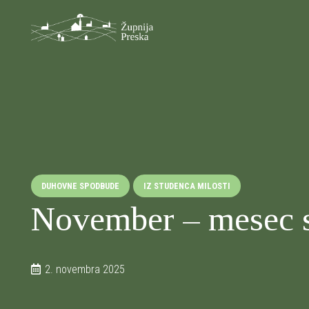
DUHOVNE SPODBUDE
IZ STUDENCA MILOSTI
️November – mesec s
2. novembra 2025