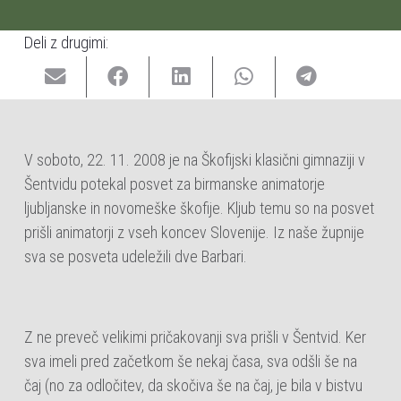
Deli z drugimi:
V soboto, 22. 11. 2008 je na Škofijski klasični gimnaziji v
Šentvidu potekal posvet za birmanske animatorje
ljubljanske in novomeške škofije. Kljub temu so na posvet
prišli animatorji z vseh koncev Slovenije. Iz naše župnije
sva se posveta udeležili dve Barbari.
Z ne preveč velikimi pričakovanji sva prišli v Šentvid. Ker
sva imeli pred začetkom še nekaj časa, sva odšli še na
čaj (no za odločitev, da skočiva še na čaj, je bila v bistvu