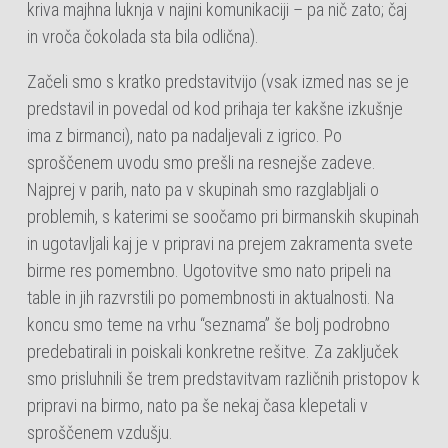
kriva majhna luknja v najini komunikaciji – pa nič zato; čaj
in vroča čokolada sta bila odlična).
Začeli smo s kratko predstavitvijo (vsak izmed nas se je
predstavil in povedal od kod prihaja ter kakšne izkušnje
ima z birmanci), nato pa nadaljevali z igrico. Po
sproščenem uvodu smo prešli na resnejše zadeve.
Najprej v parih, nato pa v skupinah smo razglabljali o
problemih, s katerimi se soočamo pri birmanskih skupinah
in ugotavljali kaj je v pripravi na prejem zakramenta svete
birme res pomembno. Ugotovitve smo nato pripeli na
table in jih razvrstili po pomembnosti in aktualnosti. Na
koncu smo teme na vrhu “seznama” še bolj podrobno
predebatirali in poiskali konkretne rešitve. Za zaključek
smo prisluhnili še trem predstavitvam različnih pristopov k
pripravi na birmo, nato pa še nekaj časa klepetali v
sproščenem vzdušju.