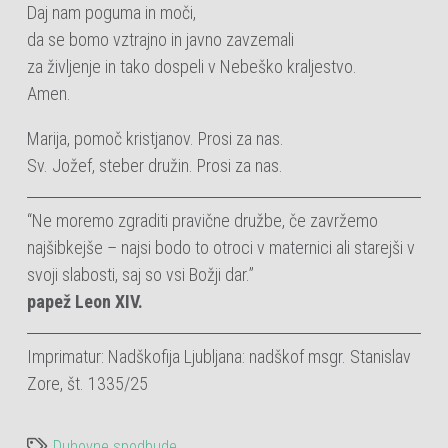
Daj nam poguma in moči,
da se bomo vztrajno in javno zavzemali
za življenje in tako dospeli v Nebeško kraljestvo.
Amen.
Marija, pomoč kristjanov. Prosi za nas.
Sv. Jožef, steber družin. Prosi za nas.
“Ne moremo zgraditi pravične družbe, če zavržemo
najšibkejše – najsi bodo to otroci v maternici ali starejši v
svoji slabosti, saj so vsi Božji dar.”
papež Leon XIV.
Imprimatur: Nadškofija Ljubljana: nadškof msgr. Stanislav
Zore, št. 1335/25
Duhovne spodbude