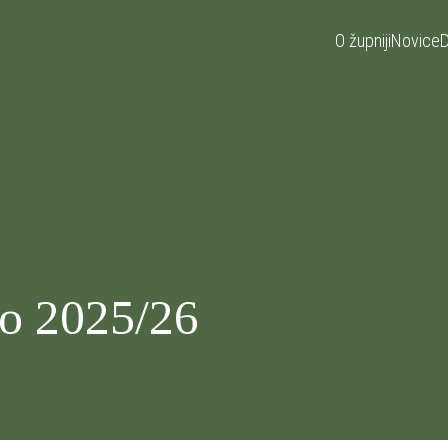
O župniji
Novice
D
lo 2025/26