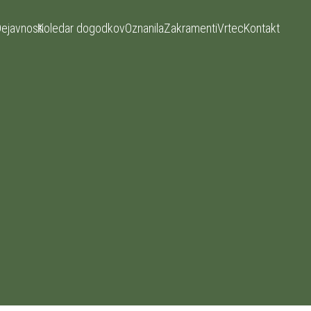
ejavnosti
Koledar dogodkov
Oznanila
Zakramenti
Vrtec
Kontakt