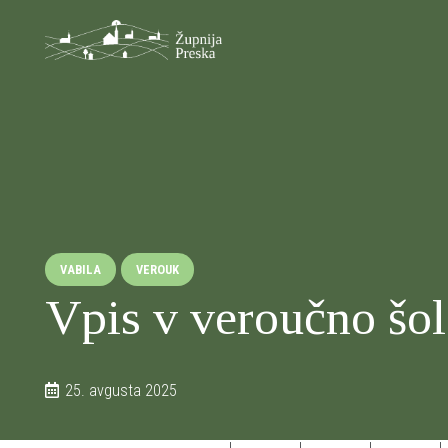
VABILA
VEROUK
Vpis v veroučno šo
25. avgusta 2025