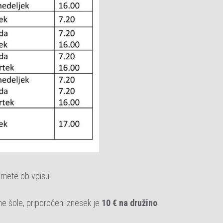
vrnete ob vpisu.
e šole, priporočeni znesek je
10 € na družino
.