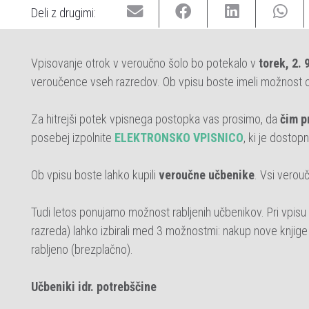
Deli z drugimi:
Vpisovanje otrok v veroučno šolo bo potekalo v
torek, 2. 
veroučence vseh razredov. Ob vpisu boste imeli možnost od
Za hitrejši potek vpisnega postopka vas prosimo, da
čim p
posebej izpolnite
ELEKTRONSKO VPISNICO
, ki je dostop
Ob vpisu boste lahko kupili
veroučne učbenike
. Vsi verouč
Tudi letos ponujamo možnost rabljenih učbenikov. Pri vpisu
razreda) lahko izbirali med 3 možnostmi: nakup nove knjige 
rabljeno (brezplačno).
Učbeniki idr. potrebščine