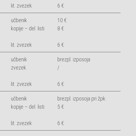
lit. zvezek
6 €
učbenik
10 €
kopije – del. listi
8 €
lit. zvezek
6 €
učbenik
brezpl. izposoja
zvezek
/
lit. zvezek
6 €
učbenik
brezpl. izposoja pri žpk.
kopije – del. listi
5 €
lit. zvezek
6 €