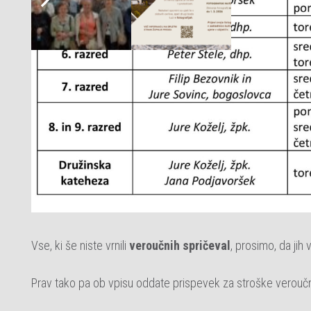
Vse, ki še niste vrnili
veroučnih spričeval
, prosimo, da jih 
Prav tako pa ob vpisu oddate prispevek za stroške veroučn