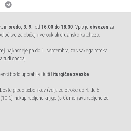
9.
, in
sredo, 3. 9.
, od
16.00 do 18.30
. Vpis je
obvezen
za
ločitve za običajni verouk ali družinsko katehezo.
rej
, najkasneje pa do 1. septembra, za vsakega otroka
na tudi spodaj.
enci bodo uporabljali tudi
liturgične zvezke
.
 boste glede učbenikov (velja za otroke od 4. do 6.
(10 €), nakup rabljene knjige (5 €), menjava rabljene za