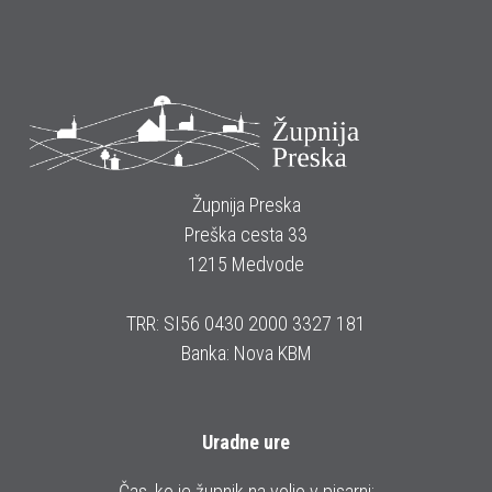
Župnija Preska
Preška cesta 33
1215 Medvode
TRR: SI56 0430 2000 3327 181
Banka: Nova KBM
Uradne ure
Čas, ko je župnik na voljo v pisarni: