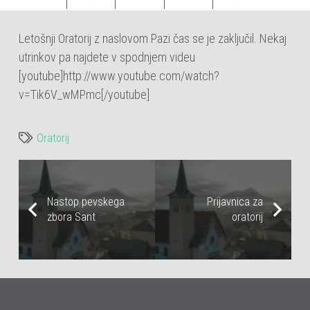
Letošnji Oratorij z naslovom Pazi čas se je zaključil. Nekaj
utrinkov pa najdete v spodnjem videu
[youtube]http://www.youtube.com/watch?
v=Tik6V_wMPmc[/youtube]
Oratorij
Nastop pevskega
Prijavnica za
zbora Sant
oratorij