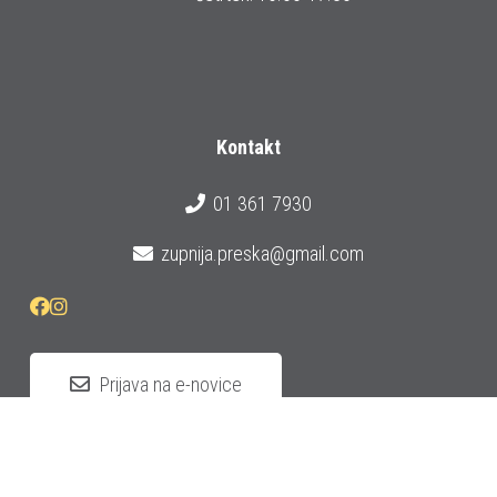
Kontakt
01 361 7930
zupnija.preska@gmail.com
Prijava na e-novice
© 2026 Župnija Preska
Izdelava strani:
Cleopas