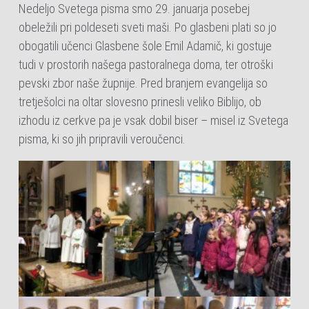
Nedeljo Svetega pisma smo 29. januarja posebej
obeležili pri poldeseti sveti maši. Po glasbeni plati so jo
obogatili učenci Glasbene šole Emil Adamič, ki gostuje
tudi v prostorih našega pastoralnega doma, ter otroški
pevski zbor naše župnije. Pred branjem evangelija so
tretješolci na oltar slovesno prinesli veliko Biblijo, ob
izhodu iz cerkve pa je vsak dobil biser – misel iz Svetega
pisma, ki so jih pripravili veroučenci.