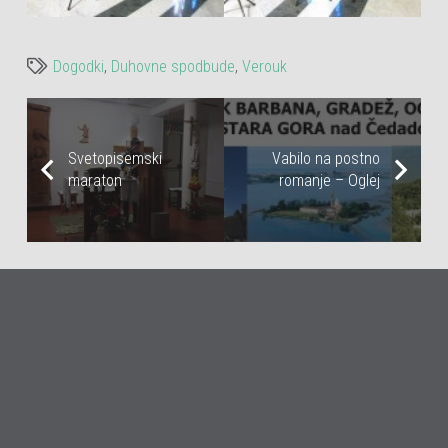
Dogodki
,
Duhovne spodbude
,
Verouk
Svetopisemski
Vabilo na postno
maraton
romanje – Oglej