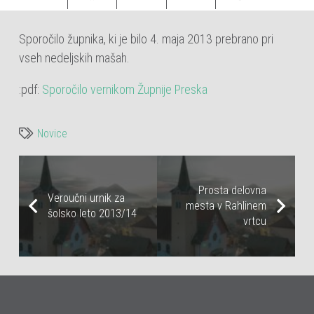
Sporočilo župnika, ki je bilo 4. maja 2013 prebrano pri
vseh nedeljskih mašah.
:pdf:
Sporočilo vernikom Župnije Preska
Novice
Prosta delovna
Veroučni urnik za
mesta v Rahlinem
šolsko leto 2013/14
vrtcu