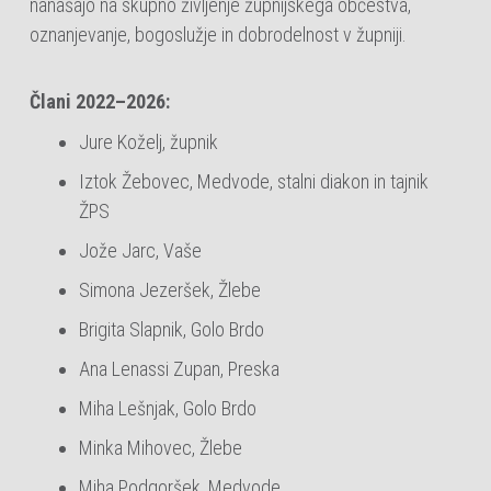
nanašajo na skupno življenje župnijskega občestva,
oznanjevanje, bogoslužje in dobrodelnost v župniji.
Člani 2022–2026:
Jure Koželj, župnik
Iztok Žebovec, Medvode, stalni diakon in tajnik
ŽPS
Jože Jarc, Vaše
Simona Jezeršek, Žlebe
Brigita Slapnik, Golo Brdo
Ana Lenassi Zupan, Preska
Miha Lešnjak, Golo Brdo
Minka Mihovec, Žlebe
Miha Podgoršek, Medvode