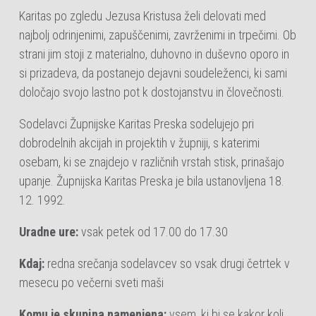
Karitas po zgledu Jezusa Kristusa želi delovati med
najbolj odrinjenimi, zapuščenimi, zavrženimi in trpečimi. Ob
strani jim stoji z materialno, duhovno in duševno oporo in
si prizadeva, da postanejo dejavni soudeleženci, ki sami
določajo svojo lastno pot k dostojanstvu in človečnosti.
Sodelavci Župnijske Karitas Preska sodelujejo pri
dobrodelnih akcijah in projektih v župniji, s katerimi
osebam, ki se znajdejo v različnih vrstah stisk, prinašajo
upanje. Župnijska Karitas Preska je bila ustanovljena
18.
12. 1992.
Uradne ure:
vsak petek od 17.00 do 17.30
Kdaj:
redna srečanja sodelavcev
so vsak drugi četrtek v
mesecu po večerni sveti maši
Komu je skupina namenjena:
vsem, ki bi se kakor koli