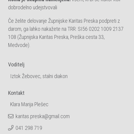
dobrodelno udejstvo
vali
Če želite delovanje Župnijske Karitas Preska podpreti z
darom, ga lahko nakažete na TRR: SI56 0202 1009 2137
108 (
Župnijska Karitas Preska, Preška cesta 33,
Medvode).
Voditelj
Iztok Žebovec, stalni diakon
Kontakt
Klara Marija Plešec
karitas.preska@gmail.com
041 298 719