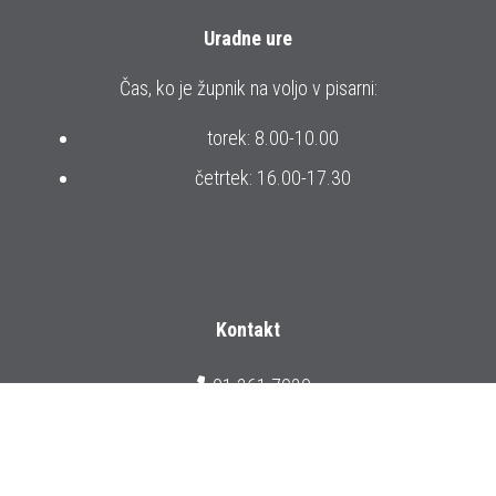
Uradne ure
Čas, ko je župnik na voljo v pisarni:
torek: 8.00-10.00
četrtek: 16.00-17.30
Kontakt
01 361 7930
zupnija.preska@gmail.com