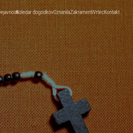
ejavnosti
Koledar dogodkov
Oznanila
Zakramenti
Vrtec
Kontakt