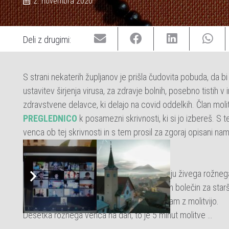
2. novembra 2020
Deli z drugimi:
S strani nekaterih župljanov je prišla čudovita pobuda, da b
ustavitev širjenja virusa, za zdravje bolnih, posebno tistih v
zdravstvene delavce, ki delajo na covid oddelkih. Član mol
PREGLEDNICO
k posamezni skrivnosti, ki si jo izbereš. 
venca ob tej skrivnosti in s tem prosil za zgoraj opisani n
rožnega venca.
DRUGA PREGLEDNICA
tudi vabi k spletanju živega rožnega
bolne otroke in njihove starše. Ena najhujših bolečin za sta
Pomagajmo tem tako preizkušenim družinam z molitvijo.
Desetka rožnega venca na dan, to je 5 minut molitve …