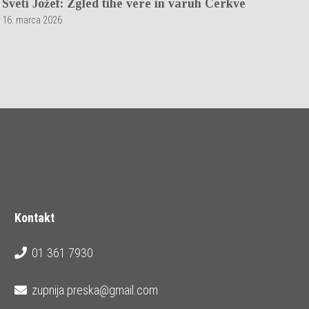
Sveti Jožef: Zgled tihe vere in varuh Cerkve
16. marca 2026
Kontakt
01 361 7930
zupnija.preska@gmail.com