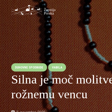
DUHOVNE SPODBUDE
VABILA
Silna je moč molitv
rožnemu vencu