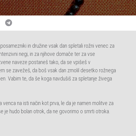
i posamezniki in družine vsak dan spletali rožni venec za
 intenzivni negi, in za njihove domače ter za vse
itvene naveze postaneš tako, da se vpišeš v
S tem se zavežeš, da boš vsak dan zmolil desetko rožnega
amen. Vabim te, da še koga navdušiš za spletanje živega
 venca na isti način kot prva, le da je namen molitve za
rše je hudo bolan otrok, da ne govorimo o smrti otroka.