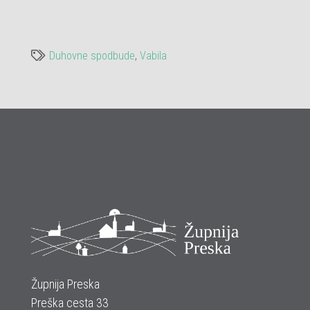
Duhovne spodbude
,
Vabila
Župnija Preska
Preška cesta 33