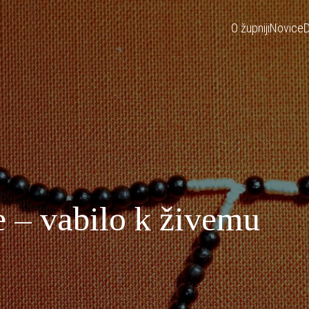
O župniji
Novice
D
e – vabilo k živemu