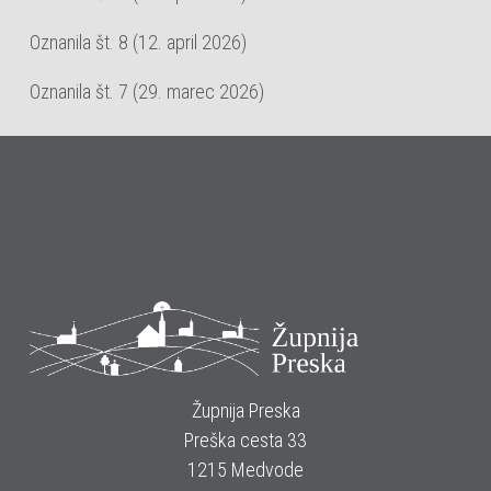
Oznanila št. 8 (12. april 2026)
Oznanila št. 7 (29. marec 2026)
Župnija Preska
Preška cesta 33
1215 Medvode