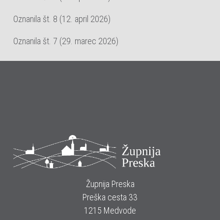
Oznanila št. 8 (12. april 2026)
Oznanila št. 7 (29. marec 2026)
Župnija Preska
Preška cesta 33
1215 Medvode