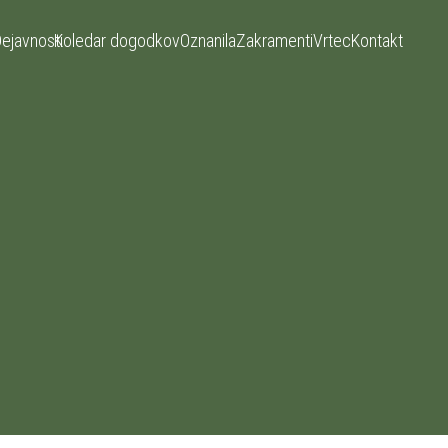
ejavnosti
Koledar dogodkov
Oznanila
Zakramenti
Vrtec
Kontakt