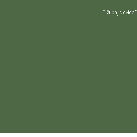
O župniji
Novice
D