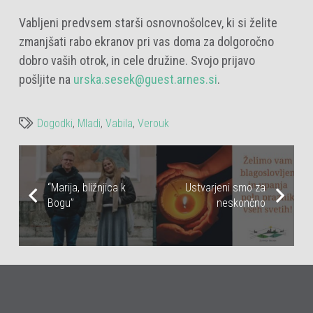
Vabljeni predvsem starši osnovnošolcev, ki si želite
zmanjšati rabo ekranov pri vas doma za dolgoročno
dobro vaših otrok, in cele družine. Svojo prijavo
pošljite na
urska.sesek@guest.arnes.si
.
Dogodki
,
Mladi
,
Vabila
,
Verouk
“Marija, bližnjica k
Ustvarjeni smo za
Bogu”
neskončno