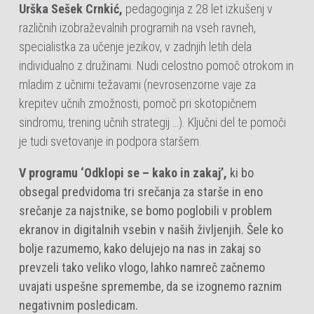
Urška Sešek Crnkić,
pedagoginja z 28 let izkušenj v
različnih izobraževalnih programih na vseh ravneh,
specialistka za učenje jezikov, v zadnjih letih dela
individualno z družinami. Nudi celostno pomoč otrokom in
mladim z učnimi težavami (nevrosenzorne vaje za
krepitev učnih zmožnosti, pomoč pri skotopičnem
sindromu, trening učnih strategij …). Ključni del te pomoči
je tudi svetovanje in podpora staršem.
V programu ‘Odklopi se – kako in zakaj’,
ki bo
obsegal predvidoma tri srečanja za starše in eno
srečanje za najstnike, se bomo poglobili v problem
ekranov in digitalnih vsebin v naših življenjih. Šele ko
bolje razumemo, kako delujejo na nas in zakaj so
prevzeli tako veliko vlogo, lahko namreč začnemo
uvajati uspešne spremembe, da se izognemo raznim
negativnim posledicam.