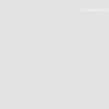
O župniji
Novice
D