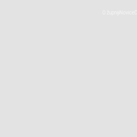
O župniji
Novice
D