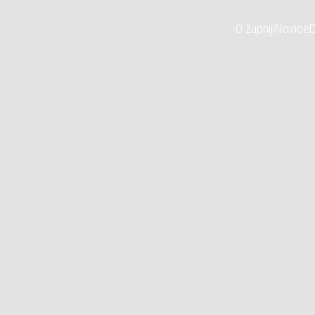
O župniji
Novice
D