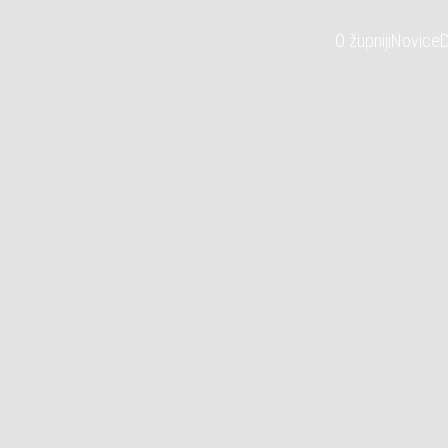
O župniji
Novice
D