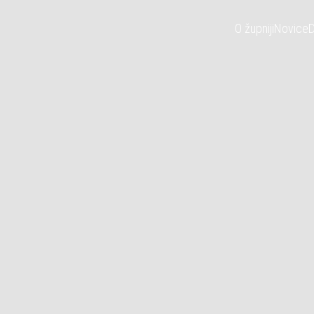
O župniji
Novice
D