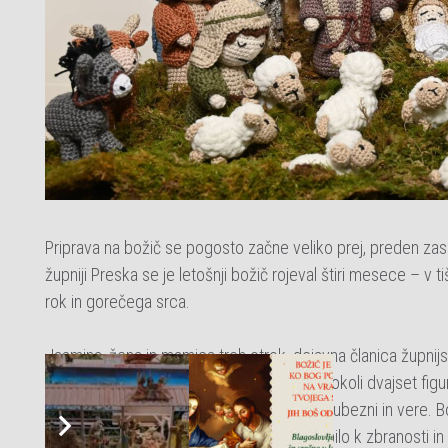
Priprava na božič se pogosto začne veliko prej, preden zasi
župniji Preska se je letošnji božič rojeval štiri mesece – v ti
rok in gorečega srca.
Jasmina, žena in mamica treh otrok, dejavna članica župnijs
pletene izdelke, je v tem času nakvačkala okoli dvajset figur
nosi v sebi zgodbo – zgodbo vztrajnosti, ljubezni in vere. B
– že stoji v središču prizora kot tiho povabilo k zbranosti in 