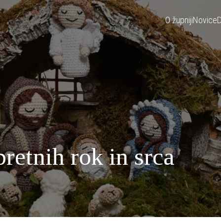
O župniji
Novice
D
pretnih rok in srca