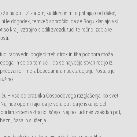
so že na poti. Z zlatom, kadilom in miro prihajajo od daleč,
od ni le dogodek, temveč sporočilo: da se Bogu klanjajo vsi
ot so kralji vztrajno sledili zvezdi, tudi te ročno izdelane
osti.
 tudi radovedni pogledi treh otrok in tiha podpora moža.
epega, in se ob tem učili, da se največje stvari rodijo iz
o pričevanje – ne z besedami, ampak z dejanji. Postala je
družino.
božiču – vse do praznika Gospodovega razglašenja, ko sveti
. Naj nas opominjajo, da je vera pot, da je iskanje del
odprtim srcem vztrajno iščejo. Naj bo tudi naš vsakdan pot,
ubezni, časa in služenja.
a
, smo hvaležni za Jasminin zgled, saj s svojo tiho