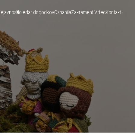
ejavnosti
Koledar dogodkov
Oznanila
Zakramenti
Vrtec
Kontakt