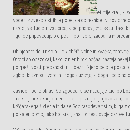
Posebno mesto v teh jaslicah imajo tudi sveti trije kralji, ki 
vodeni z zvezdo, ki jih je popeljala do resnice. Njihov prih
narodi, vsi ljudje in vsa srca, ki so pripravljena iskati. Tako k
figurice pripovedujejo o poti – poti vere, zaupanja in predan
Ob njenem delu niso bili le klobčiči volne in kvačka, temveč
Otroci so opazovali, kako iz njenih rok počasi nastaja nekaj l
potrpežljivosti, predanosti in ljubezni. Njeno delo je postal
zgled delavnosti, vere in tihega služenja, ki bogati celotno 
Jaslice niso le okras. So zgodba, ki se nadaljuje tudi po 
trije kralji pokleknejo pred Dete in priznajo njegovo veličino
krščanskega življenja in da se Bog razodeva tistim, ki ga z 
po kateri bomo, tako kot kralji, znali prinesti svoje darove lj
V času, ko zaključujemo sveto leto z geslom
Romarji upanj