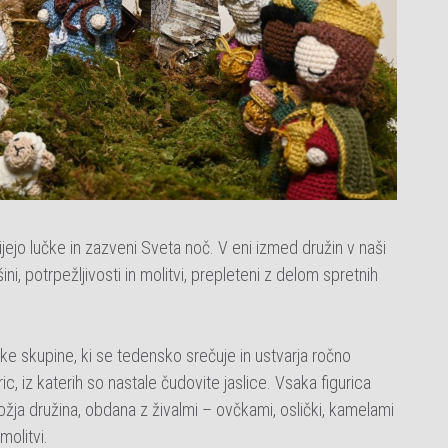
jejo lučke in zazveni
Sveta noč
. V eni izmed družin v naši
šini, potrpežljivosti in molitvi, prepleteni z delom spretnih
ke skupine, ki se tedensko srečuje in ustvarja ročno
ic, iz katerih so nastale čudovite jaslice. Vsaka figurica
ožja družina, obdana z živalmi – ovčkami, oslički, kamelami
molitvi.