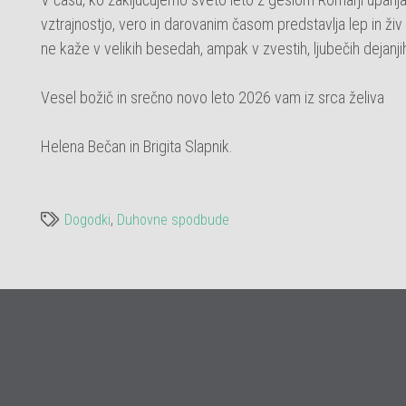
vztrajnostjo, vero in darovanim časom predstavlja lep in živ
ne kaže v velikih besedah, ampak v zvestih, ljubečih dejanji
Vesel božič in srečno novo leto 2026 vam iz srca želiva
Helena Bečan in Brigita Slapnik.
Dogodki
,
Duhovne spodbude