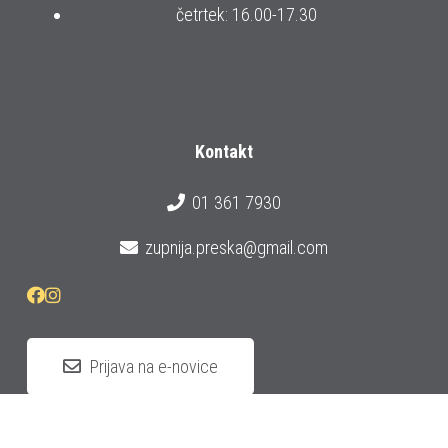
četrtek: 16.00-17.30
Kontakt
01 361 7930
zupnija.preska@gmail.com
Prijava na e-novice
© 2026 Župnija Preska
Izdelava strani:
Cleopas