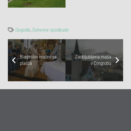
Dogodki
,
Duhovne spodbude
Blagoslov mašnega
Zaobljubljena maša
plašča
v Crngrobu