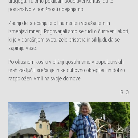
drugega. Tu smo poklicani sodelavci Karitas, da to
poslanstvo v ponižnosti udejanjamo.
Zadnji del srečanja je bil namenjen vprašanjem in
izmenjavi mnenj. Pogovarjali smo se tudi o čustveni lakoti,
ki je v današnjem svetu zelo prisotna in sili ljudi, da se
zapirajo vase.
Po okusnem kosilu v bližnji gostilni smo v popoldanskih
urah zaključili srečanje in se duhovno okrepljeni in dobro
razpoloženi vrnili na svoje domove.
B. O.