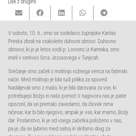
Deli z drugimi:
V soboto, 10. 6., smo se sodelavci župnijske Karitas
Preska zbrali na vsakoletni duhovni obnovi. Duhovno
obnovo, ki jo je letos vodil p. Lovrenc iz Kamnika, smo
imeli v cerkvici Srca Jezusovega v Tunjicah.
Srečanje smo začeli z molitvijo rožnega venca na fatimski
način. Med molitvijo je bila tudi prilika za spoved.
Nadaljevali smo z mašo, ki je bila darovana za vse, ki
potrebujejo Božjo in našo pomoč.V nagovoru nas je pater
opozoril, da se premalo zavedamo, da človek nima
ničesar, kar bi bilo njegovo, ampak je vse, kar imamo, Božji
dar. Poslanstvo, ki je od vsega začetka položeno v nas,
pa je, da se ljubimo med seboj in skrbimo drug za