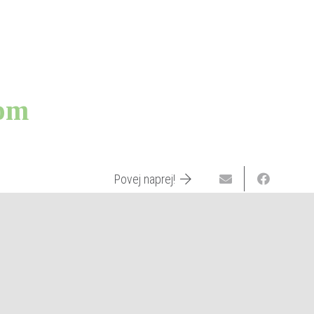
ejavnosti
Koledar dogodkov
Oznanila
Zakramenti
Vrtec
Kontakt
lom
Povej naprej!