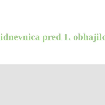
O župniji
Novice
D
idnevnica pred 1. obhaji