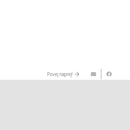
ejavnosti
Koledar dogodkov
Oznanila
Zakramenti
Vrtec
Kontakt
Povej naprej!