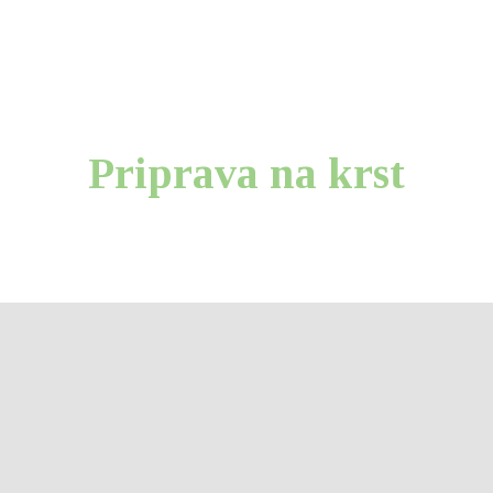
O župniji
Novice
D
Priprava na krst