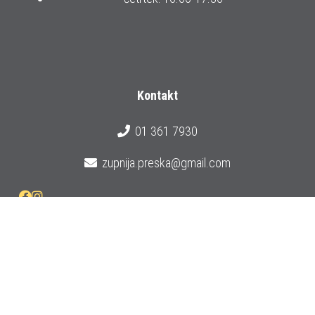
Kontakt
01 361 7930
zupnija.preska@gmail.com
Prijava na e-novice
© 2026 Župnija Preska
Izdelava strani:
Cleopas