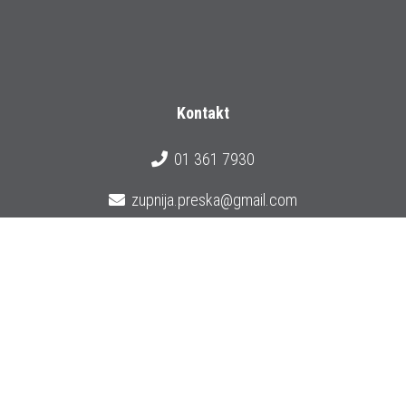
Kontakt
01 361 7930
zupnija.preska@gmail.com
Prijava na e-novice
© 2026 Župnija Preska
Izdelava strani:
Cleopas