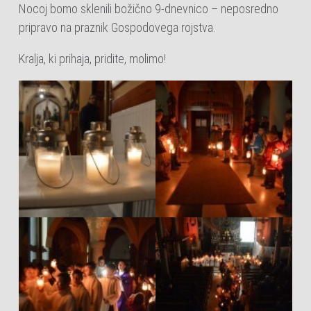
Nocoj bomo sklenili božično 9-dnevnico – neposredno
pripravo na praznik Gospodovega rojstva.
Kralja, ki prihaja, pridite, molimo!