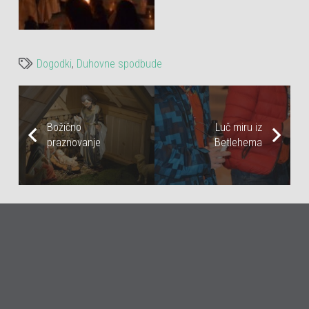
Dogodki
,
Duhovne spodbude
Božično
Luč miru iz
praznovanje
Betlehema