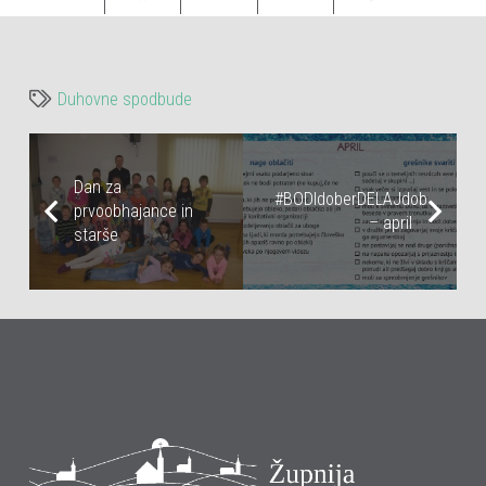
Duhovne spodbude
Dan za
#BODIdoberDELAJdobro
prvoobhajance in
– april
starše